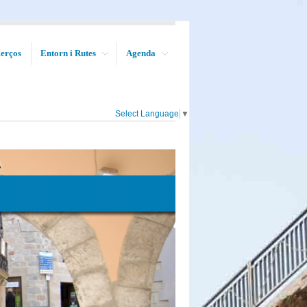
erços
Entorn i Rutes
Agenda
Select Language
▼