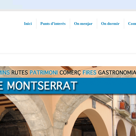
Inici
Punts d’interès
On menjar
On dormir
Com